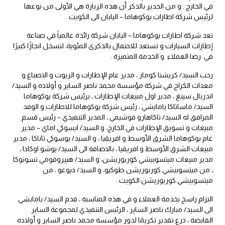
في الخارج . و من الجدير بالذكر أن هذه الزيارة هي الأولى من نوعها
لرئيس شركة اطارات يوكوهاما – اليابان الى الكويت .
تعد شركة اطارات يوكوهاما – اليابان شركة رائدة عالمياً في صناعة
إطارات السيارات و تستعد للاحتفال بالذكرى المئوية، لتسجل انجازًا كبيرًا
في رضا العملاء و الخدمة المتميزة .
رحب السيد/ كريشنا كومار ، مدير عام الإطارات و الزيوت و الاصباغ و
معدات الكراج في شركة مؤسسة محمد ناصر الساير و أولاده و السيد/
اندربال سينغ ، مدير اول مبيعات الإطارات ، برئيس شركة يوكوهاما
السيد/ ماساتاكا يامايشي ، رئيس شركة يوكوهاما للاطارات و الوفد
المرافق له السيد/ تاكاهارو فوشيمي ، المدير التنفيذي – رئيس قسم
مبيعات و تسويق الإطارات في الخارج، و السيد/ ايسوكي اماي – مدير
عام يوكوهاما الشرق الأوسط و افريقيا ، و السيد/ يوسوكي تاناكا ، مدير
مبيعات الشرق الأوسط و افريقيا ، بالاضافة الى السيد/ يوشو اوكادا ،
مدير مبيعات ميتسوبيشي كوربوريشن، و السيد/ هييروفومي تسونوكا
، من ميتسوبيشي كوربوريشن طوكيو، و السيد/ ديوغو ، من
ميتسوبيشي كوربوريشن الكويت .
التزام راسخ بخدمة العملاء و في هذه المناسبة ، قدم السيد/ يامايشي
الى السيد/ مبارك ناصر الساير ، الرئيس التنفيذي لمجموعة الساير
القابضة ، درع تقدير تكريمًا لدور مؤسسة محمد ناصر الساير و أولاده