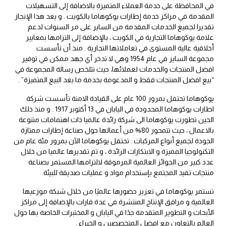
في المحافظة على خدمة العملاء المتميزة بالاضافة إلى التسهيلات
المقدمة في مراكز خدمة إطارات يوكوهاما بالكويت . و يعد هذا الإنجاز
تقديرا لجميع الخدمات المقدمة من الساير على مر السنوات لدعم
علامة يوكوهاما التجارية في الكويت ، بالإضافة إلى التزامها بمعايير
أخلاقية عالية المستوى في تعاملاتها التجارية . منذ أن تأسست
مجموعة الساير في عام 1954 وهي لا تدخر أي جهد ممكن في توفير
افضل المنتجات والخدمات لعملائها، حيث تتلخص رسالة المجموعة في
“بيع افضل المنتجات فقط و المدعومة بخدمة ما بعد البيع المتميزة” .
يوكوهاما تحتفل بمرور 100 عام على القيادة الامنة تأسست شركة
اطارات يوكوهاما المحدودة في اليابان في 13 أكتوبر 1917 . و منذ ذلك
الحين تطورت يوكوهاما الى شركة رائدة عالميا ذات اهتمامات متنوعة
بالاعمال ، حيث تتمحور 80% من أعمالها حول صناعة إطارات ممتازة
الجودة لجميع أنواع المركبات . تحتفل يوكوهاما الآن بمرور مئة عام من
التكنولوجيا المميزة و الابتكارات الرائدة ، و تم تقديرها عالميا من خلال
عدد كبير من الجوائز العالمية المرموقة لالتزامها المستمر بصناعة
منتجات تفيد المجتمع بإستخدام مواد و عمليات صديقة للبيئة.
تستمر يوكوهاما في تعزيز حضورها عالميًا من خلال شبكة موزعيها
العالمية و مرافق الإنتاج المنتشرة في عدة قارات بالإضافة إلى مراكز
الأبحاث و التطوير المتقدمة جدًا في اليابان و المختبرات الخاصة بها حول
العالم بالتعاون مع افضل المتخصصين و الخبراء .