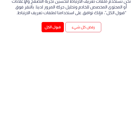
نحن نستخدم ملفات تعريف الارتباط لتحسين تجربة التصفح والإعلانات
أو المحتوى المخصص للخادم وتحليل حركة المرور لدينا. بالنقر فوق
“قبول الكل”، فإنك توافق على استخدامنا لملفات تعريف الارتباط.
رفض كل شيء
قبول الكل
رسالتنا ورؤيتنا
الجودة والثقة طريقنا نحو التقدم
رسالتنا
إن تفاني مجموعة الساير وسعيها الدائم نحو النمو