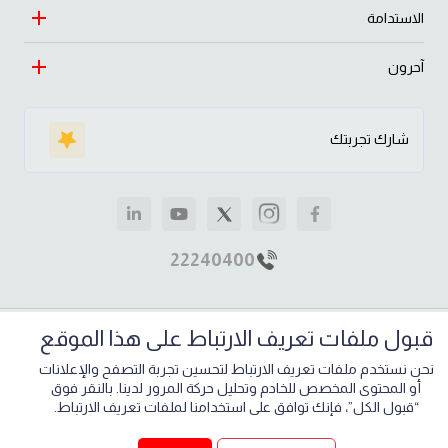
الريادة
الاستدامة
السيارات
الازدهار
التجارة
آحرون
النهج
رسالتنا وقيمنا
التعليم والصحة
طبيعة
الساير حيّاك
قصص مؤثرة
شارك تجربتك
الاستثمار
اقتصاد
الأخبار والإعلام
العقارات
مجتمع
وظائف
الصناعة
الرفاهية
إرشادات للموردين
22240400
علف الحيوانات
تواصل معنا
مواقعنا
قبول ملفات تعريف الارتباط على هذا الموقع
خريطة الموقع
الشروط والأحكام
سياسة الخصوصية
نحن نستخدم ملفات تعريف الارتباط لتحسين تجربة التصفح والإعلانات
حقوق الطبع والنشر 2026,
مجموعة الساير
.
أو المحتوى المخصص للخادم وتحليل حركة المرور لدينا. بالنقر فوق
“قبول الكل”، فإنك توافق على استخدامنا لملفات تعريف الارتباط.