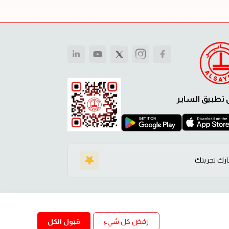
 تطبيق الساير
رك تجربتك
رفض كل شيء
قبول الكل