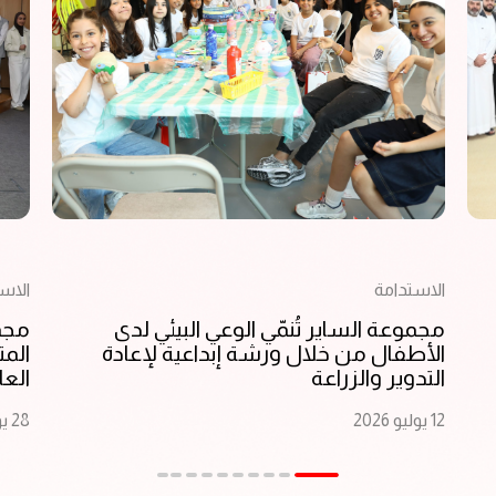
الاستدامة
الاس
مجموعة الساير تُنمّي الوعي البيئي لدى
مجمو
الأطفال من خلال ورشة إبداعية لإعادة
المت
التدوير والزراعة
العا
12 يوليو 2026
28 يونيو 2026