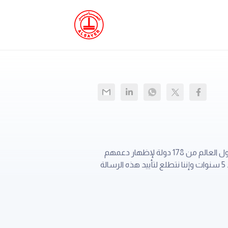
ساعة الأرض هي أكبر دليل عالمي على دعم التصرف حيال تغير المناخ. في العام الماضي، تعاون ملايين الأشخاص حول العالم من 178 دولة لإظهار دعمهم
للعمل على حماية كوكبنا الرائع. تشارك مجموعة الساير القابضة وشركاتنا الزميلة والناس عامة في ساعة الأرض منذ 5 سنوات وإننا نتطلع لتأييد هذه الرسالة