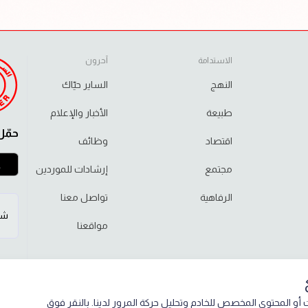
الاستدامة
آحرون
النهج
الساير حيّاك
طبيعة
الأخبار والإعلام
حمّل
اقتصاد
وظائف
مجتمع
إرشادات للموردين
الرفاهية
تواصل معنا
شا
مواقعنا
أو المحتوى المخصص للخادم وتحليل حركة المرور لدينا. بالنقر فوق