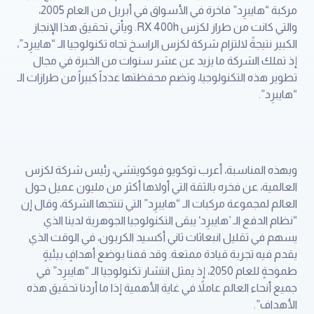
مركبة “هايبرِد” فاخرة في الأسواق في أبريل من العام 2005،
والتي كانت من طراز لكزس RX 400h. ويأتي تحقيق هذا الإنجاز
الكبير نتيجةً لالتزام شركة لكزس الراسخ تجاه تكنولوجيا الـ “هايبرِد”،
إذ تملك الشركة ما يزيد عن عشر سنوات من الخبرة في مجال
تطوير هذه التكنولوجيا، وتضم محفظتها عدداً كبيراً من طرازات الـ
“هايبرِد”.
وبهذه المناسبة، أعرب توكويو فوكويتشي، رئيس شركة لكزس
العالمية، عن فخره بالثقة التي أولاها أكثر من مليون عميل حول
العالم لمجموعة مركبات الـ “هايبرِد” التي تنتجها الشركة، وقال إن
“نظام الدفع الـ ’هايبرِد‘ يبقى التكنولوجيا الجوهرية لدينا الذي
يسهم في تقليل انبعاثات ثاني أكسيد الكربون، في الوقت الذي
يقدم فيه تجربة قيادة ممتعة. وقد قمنا بوضع أهدافٍ بيئيةٍ
طموحةٍ للعام 2050، إذ يمثل انتشار تكنولوجيا الـ “هايبرِد” في
جميع أنحاء العالم عاملاً في غاية الأهمية إذا ما أردنا تحقيق هذه
الأهداف”.