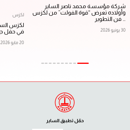
شركة مؤسسة محمد ناصر الساير
وأولاده تعرض “قوة الفولت” من لكزس
لكزس
… فن التطوير
لكزس السا
30 يونيو 2026
في حفل جوا
20 مايو 2026
حمّل تطبيق الساير