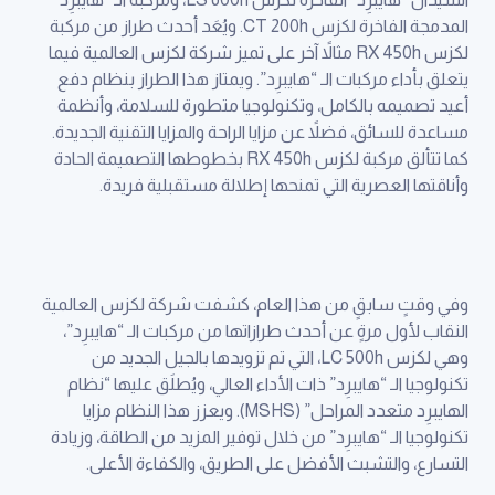
المدمجة الفاخرة لكزس CT 200h. ويُعَد أحدث طراز من مركبة
لكزس RX 450h مثالاً آخر على تميز شركة لكزس العالمية فيما
يتعلق بأداء مركبات الـ “هايبرِد”. ويمتاز هذا الطراز بنظام دفع
أعيد تصميمه بالكامل، وتكنولوجيا متطورة للسلامة، وأنظمة
مساعدة للسائق، فضلاً عن مزايا الراحة والمزايا التقنية الجديدة.
كما تتألق مركبة لكزس RX 450h بخطوطها التصميمة الحادة
وأناقتها العصرية التي تمنحها إطلالة مستقبلية فريدة.
وفي وقتٍ سابقٍ من هذا العام، كشفت شركة لكزس العالمية
النقاب لأول مرةٍ عن أحدث طرازاتها من مركبات الـ “هايبرِد”،
وهي لكزس LC 500h، التي تم تزويدها بالجيل الجديد من
تكنولوجيا الـ “هايبرِد” ذات الأداء العالي، ويُطلَق عليها “نظام
الهايبرِد متعدد المراحل” (MSHS). ويعزز هذا النظام مزايا
تكنولوجيا الـ “هايبرِد” من خلال توفير المزيد من الطاقة، وزيادة
التسارع، والتشبث الأفضل على الطريق، والكفاءة الأعلى.