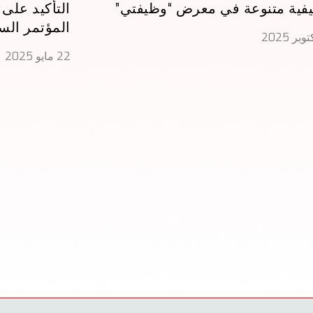
فية متنوعة في معرض “وظيفتي”
التأكيد على
المؤتمر الس
22 مايو 2025