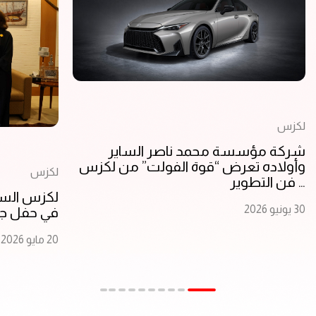
لكزس
شركة مؤسسة محمد ناصر الساير
وأولاده تعرض “قوة الفولت” من لكزس
لكزس
… فن التطوير
لكزس السا
30 يونيو 2026
في حفل جوا
20 مايو 2026