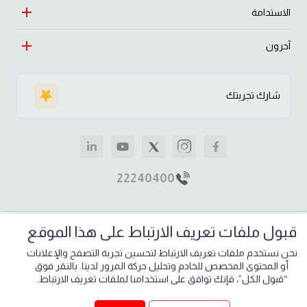
الريادة
الاستدامة
السيارات
الازدهار
التجارة
آحرون
النهج
رسالتنا وقيمنا
التعليم والصحة
طبيعة
الساير حيّاك
قصص مؤثرة
شارك تجربتك
الاستثمار
اقتصاد
الأخبار والإعلام
العقارات
مجتمع
وظائف
الصناعة
الرفاهية
إرشادات للموردين
22240400
علف الحيوانات
تواصل معنا
مواقعنا
قبول ملفات تعريف الارتباط على هذا الموقع
خريطة الموقع
الشروط والأحكام
سياسة الخصوصية
نحن نستخدم ملفات تعريف الارتباط لتحسين تجربة التصفح والإعلانات
حقوق الطبع والنشر 2026,
مجموعة الساير
.
أو المحتوى المخصص للخادم وتحليل حركة المرور لدينا. بالنقر فوق
“قبول الكل”، فإنك توافق على استخدامنا لملفات تعريف الارتباط.