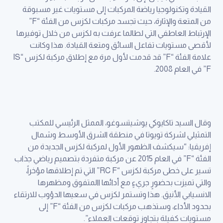
القيادة وتكنولوجيا رياضة المركبات إلى مستويات غير مسبوقة
من المتعة والإثارة، حيث تجسد مركبات لكزس من الفئة “F”
الإرتباط العاطفي التي لطالما عرفت به لكزس من خلال توفيرها
لأقصى مستويات تفاعل السائق ومتعة القيادة. هذا وكانت
علامة الفئة “F” قد قدمت لأول مرة مع إطلاق مركبة لكزس “IS
F” في العام 2008.
وقال السيد تاكايوكي يوشيتسوغو، الممثل الرئيسي للمكتب
التمثيلي لشركة تويوتا في منطقة الشرق الأوسط وشمال
إفريقيا: “سيكشف الظهور الأول لمركبة لكزس الجديدة من
الفئة “F” في العام 2015 عن مركبة متفردة بتصميم رياضي جذاب
تسير على خطى مركبة لكزس “RC F” التي تم إطلاقها مؤخراً،
والتي تميزت بحضورٍ جريءٍ مع أدائها االمتفوق ومظهرها
الانسيابي الأنيق. هذا وتستمر لكزس في سعيها الدؤوب للارتقاء
بحدود الأداء، وستذهب مركبات لكزس من الفئة “F” إلى
مستويات كفيلة بتجاوز توقعات العملاء”.