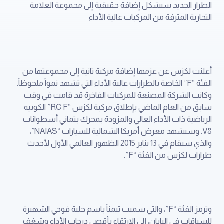
الطراز الجديد سيشكل إضافة حقيقية إلى مجموعة العلامة
التجارية المترفة من المركبات عالية الأداء
أعلنت لكزس عن عزمها إضافة مركبة ثانية إلى مجموعتها من
الفئة “F” الخاصة بالطرازات عالية الأداء التي تشهد نمواً ملحوظاً.
وكانت الشركة المصنعة للمركبات الفاخرة قد قامت في وقت
سابق من العام الماضي بإطلاق مركبة لكزس “RC F” الكوبيه
الرياضية ذات الأداء العالي والمزودة بمحرك بثماني أسطوانات
V8. وسيشهد معرض أمريكا الشمالية للسيارات “NAIAS”،
والذي سيقام في 13 يناير 2015 الظهور العالمي الأول لأحدث
طرازات لكزس من الفئة “F”.
وترمز الفئة “F”، والتي سميت تيمناً باسم حلبة فوجي الشهيرة
للسباقات في اليابان، إلى الارتقاء بأقصى درجات الأداء وشغف