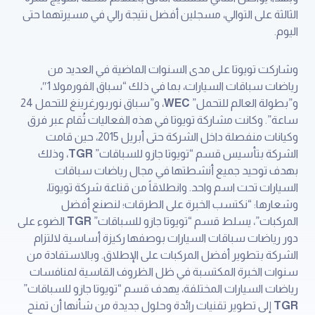
الثالثة على التوالي، مسجلين أفضل نتيجة رالي في مسيرتهما حتى
اليوم.
وشاركت تويوتا على مدى السنوات الماضية في العديد من
رياضات سباقات السيارات، بما في ذلك “سباق الفورمولا 1″،
و”بطولة العالم للتحمل”
WEC
، و”سباق نوربورغرينغ للتحمل 24
ساعة”. وكانت مشاركة تويوتا في هذه الفعاليات تُقام عبر فرق
وكيانات منفصلة داخل الشركة حتى أبريل 2015، حين قامت
الشركة بتأسيس قسم “تويوتا جازو للسباقات”
TGR
، وذلك
بهدف توحيد جميع أنشطتها في مجال رياضات سباقات
السيارات تحت اسم واحد. وانطلاقاً من قناعة شركة تويوتا،
وشعارها: “نكتسب الخبرة على الطرقات؛ لنصنع أفضل
المركبات”، يسلط قسم “تويوتا جازو للسباقات”
TGR
الضوء على
دور رياضات سباقات السيارات بوصفها ركيزة أساسية لالتزام
الشركة بتطوير أفضل المركبات على الإطلاق. وبالاستفادة من
سنوات الخبرة المكتسبة في ظل الظروف القاسية لمنافسات
رياضات السيارات المختلفة، يهدف قسم “تويوتا جازو للسباقات”
TGR
إلى تطوير تقنيات رائدة وحلول جديدة من شأنها أن تمنح