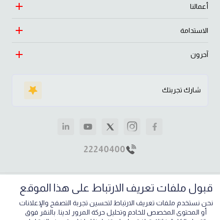
أعمالنا
التراث
الريادة
الاستدامة
السيارات
الازدهار
التجارة
آحرون
النهج
رسالتنا وقيمنا
التعليم والصحة
طبيعة
الساير حيّاك
قصص مؤثرة
شارك تجربتك
الاستثمار
اقتصاد
الأخبار والإعلام
العقارات
مجتمع
وظائف
الصناعة
الرفاهية
إرشادات للموردين
22240400
علف الحيوانات
تواصل معنا
مواقعنا
قبول ملفات تعريف الارتباط على هذا الموقع
خريطة الموقع
الشروط والأحكام
سياسة الخصوصية
نحن نستخدم ملفات تعريف الارتباط لتحسين تجربة التصفح والإعلانات
حقوق الطبع والنشر 2026,
مجموعة الساير
.
أو المحتوى المخصص للخادم وتحليل حركة المرور لدينا. بالنقر فوق