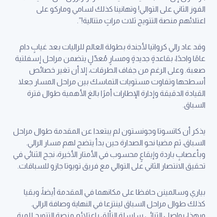
الفوز الثاني على التوالي! وتهانينا كذلك لسامي وماركو على
اعتلائهم منصة التتويج ثلاث مراتٍ متتالية!”.
وقد عاد رالي كرواتيا لأجندة بطولة العالم للراليات بعد غيابٍ دام
عامًا واحدًا، بقاعدةٍ جديدةٍ ومسارٍ مُعدّلٍ يتضمن مراحل إسفلتية
صعبة. وعلى الرغم من جفاف الطرقات، إلا أن تغير خصائص
أسطحها وتفاوت مستويات التماسك بين مراحل المسار جعلا
القيادة الدقيقة وإدارة الإطارات أمرًا بالغ الأهمية طوال فترة
السباق.
يذكر أن كاتسوتا وجونستون لم يبتعدا عن المقدمة طوال مراحل
السباق، ثم مضيا نحو الصدارة حين بدأ يتضح لهم مسار الرالي.
وبأعصابٍ باردة وإيقاعٍ محسوب في الأمتار الأخيرة، نجح الثنائي في
تحقيق الانتصار الثاني على التوالي مع فريق تويوتا جازو للسباقات.
بياري وسالمينن حافظا على مكانهما في المقدمة أيضاً، وبقيا
كذلك طوال مراحل السباق لينتزعا في النهاية وصافة الرالي.
وبهذا، يواصل الثنائي سلسلة التألق باعتلائم منصة التتويج للمرة