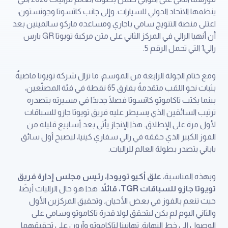
ينظمها الاتحاد الدولي للسيارات. وإلى جانب كاتسوتا وجونستون،
اعتلى منصة التتويج سامي باجاري ومساعده ماركو سالمينين بعد
أن أنهيا الرالي في المركز الثاني على متن مركبة تويوتا GR يارس
رالي1 التي تحمل الرقم 5.
ومع ختام الجولة الرابعة من الموسم، ما تزال شركة تويوتا ماضيةٌ
بثبات نحو اللقب متقدمةً بفارق 65 نقطة في فئة المصنّعين،
بينما يكتب تاكاموتو كاتسوتا فصلًا جديدًا في مسيرته بتصدره
ترتيب السائقين الذي يسيطر عليه فريق تويوتا جازو للسباقات
لأول مرة على الإطلاق. هذا الإنجاز يأتي بعد أسابيع قليلة من
الفوز الكبير الذي حققه في رالي سفاري كينيا، ليصبح أول سائق
ياباني يتصدر بطولة العالم للراليات.
وبهذه المناسبة،
علق أكيو تويودا، رئيس مجلس إدارة فريق
تويوتا جازو للسباقات
TGR
، قائلاً
: هذا هو حال الراليات أيضًا،
حيث تنعم بالفوز في بعض الأحيان. وتحقيق المركزين الأول
والثاني اليوم لم يكن ليتحقق لولا قدرة تاكاموتو وسامي على
الوصول إلى خط النهاية. تهانينا لتاكاموتو وآرون على تحقيقهما