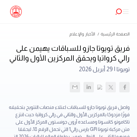
الصفحة الرئيسية
الأخبار والإعلام
فريق تويوتا جازو للسباقات يهيمن على
رالي كرواتيا ويحقق المركزين الأول والثاني
تويوتا |
29 أبريل 2026
واصل فريق تويوتا جازو للسباقات اعتلاء منصات التتويج بتحقيقه
فوزًا مزدوجًا بالمركزين الأول والثاني في رالي كرواتيا؛ حيث انتزع
تاكاموتو كاتسوتا ومساعده آرون جونستون المركز الأول على
متن مركبة تويوتا GR يارس رالي1 التي تحمل الرقم 18، ليحققا
فوزهما الثاني على التوالي ضمن بطولة العالم للراليات 2026 التي