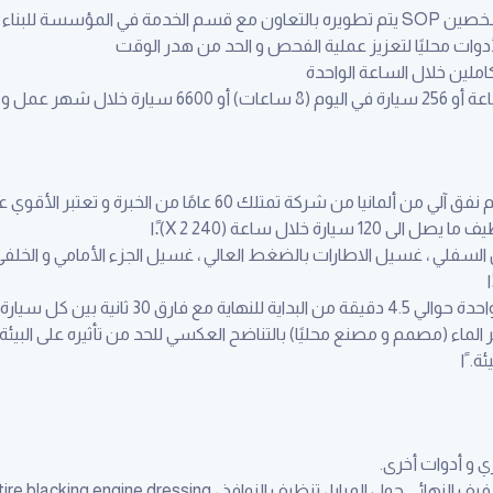
 على Toyota VDQI SOP
لأدوات محليًا لتعزيز عملية الفحص و الحد من هدر الوقت
لين خلال الساعة الواحدة
متلك 60 عامًا من الخبرة و تعتبر الأقوي عالميا في النظم الآلية.ًا
 خلال ساعة (240 X 2).ًا
سفلي ، غسيل الاطارات بالضغط العالي ، غسيل الجزء الأمامي و الخلفي
يارة و الأخرى (بالقوة القصوى).ًا
لماء (مصمم و مصنع محليًا) بالتناضح العكسي للحد من تأثيره على البيئ
. ًا
تنظيف النوافذ ، tire blacking engine dressing و غيرها من التفاصيل.