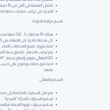
تكتمل العملية في أقل من 15 دقيقة منتجة بذلك 4 سيارات في الساعة الواحدة أو 32 سيارة للقسم الكامل.
القدرة على تركيب منتجات حماية ال
قسم مراقبة الجودة
هناك 10 محطات QC ، 3 منها مخصصة للكزس.
كل محطة قادرة على الانتهاء من 3.5 سيارة تقريبًا في الساعة الواحدة (حسب الموديل) او 36 سيارة في القسم بأكمله.
قمنا بتزويد جميع المحطات بالماء ، ا
يتم تركيب الشعار ، ملصق سنة المود
QC النهائي يقوم بإلصاق شعار “OK” الأخضر على زاوية الزجاج الأمامي مع الحروف الأولى من اسم الفاحص عند مرورها.
مقعد.
التسليم النهائي
يتم نقل السيارات المكتملة إلى من
تسليم السيارات التجزئة “الفردية”
تسليم سيارات تويوتا الجملة فيالمن