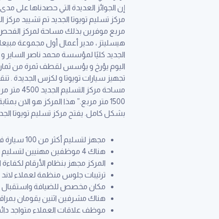
إن الجوائز العديدة التي حصدناها على مد
مربع موفرين بذلك مساحة لمركز الفحص و ال
هيسليتز ، مدير أعمال أول مجموعة مبيعات 
الجديد كليًا لمؤسسة محمد ناصر الساير و أو
1500 متر مربع.” هذا المركز هو الان بم
بشكل كامل. يفتح مركز تسليم تويوتا الجديد أبوابه من الساعة 8 صباحًا حتى 8 مساءً
مجهز لتسليم أكثر من 100 سيارة في اليوم
هناك 4 موظفين مهنيين لتسليم سيارات لاند كروزر و 9 موظفين لجميع سيارات الركاب الأخرى من تويوتا
المركز مجهز بنظام الأرقام لكفاءة 
ترتيبات جلوس منظمة لعملاء لاند ك
مكان مخصص للضيافة واستقبال الع
هناك مشرفين اثنين يقومان بمراقب
موظف علاقات العملاء متواجد دائمًا