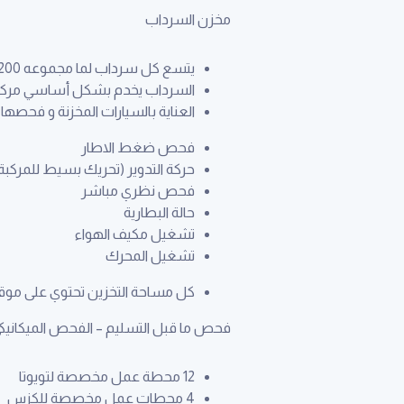
مخزن السرداب
يتسع كل سرداب لما مجموعه 1200 سيارة
السرداب يخدم بشكل أساسي مركز
العناية بالسيارات المخزنة و فحصها بشكل دوري كل 14 يوم مما
فحص ضغط الاطار
حركة التدوير (تحريك بسيط للمركبة
فحص نظري مباشر
حالة البطارية
تشغيل مكيف الهواء
تشغيل المحرك
كل مساحة التخزين تحتوي على موقع ب
فحص ما قبل التسليم – الفحص الميكانيك
12 محطة عمل مخصصة لتويوتا
4 محطات عمل مخصصة للكزس