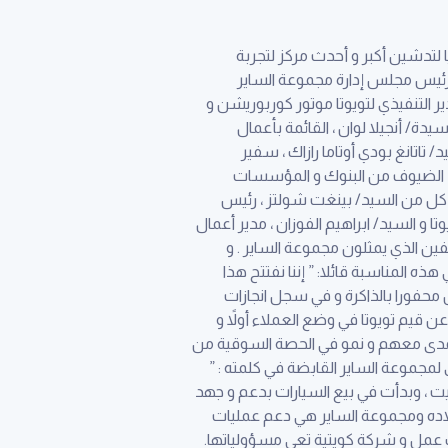
 لتدشين أكبر و أحدث مركز لتجربة
 رئيس مجلس إدارة مجموعة الساير
ر التنفيذي لتويوتا موتور كوربوريشن و
يدة/ أنجيلا لوان ، القائمة بأعمال
ي في أوستريد Austrade، من سفارة أستراليا ، السيد/ تاتانغ بودي أوتاما رازاك ، سفير
ام ، الضيوف من البنوك و المؤسسات
ًا كل من السيد/ بينغت شولتز ، رئيس
 و السيد/ ابراهيم الفوزان ، مدير أعمال
فين الذي يمثلون مجموعة الساير . و
ه المناسبة قائلا: ” إننا نفتتح هذا
محفورا بالذاكرة و في سجل انجازات
 قيم تويوتا في وضع العملاء أولاً و
المدى معهم و نمو في الحصة السوقية من
 لمجموعة الساير القابضة في كلمته : ”
 محمد ناصر الساير وأولاده الموزع المعتمد والحصري لتويوتا منذ عام 1954 في الكويت ، وبدأت في بيع السيارات بدعم و جهد
أولاده ومجموعة الساير هي دعم عمليات
 عمل و شركة كويتية تعي مسؤولياتها.