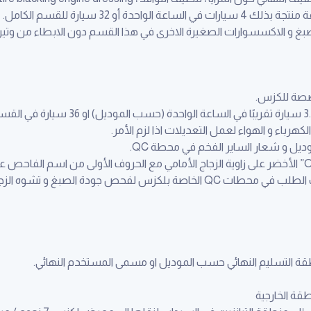
صبغ و الاكسسوارات الصغيرة الاخرى في هذا القسم دون الابطاء من وتير
لكهرباء و الهواء لعمل التعديلات اذا لزم الأمر.
يل و شعار الساير الفخم في محطة QC.
لدينا نفق مضاء بوضوع عالي حسب الطلب في محطات QC الخاصة بلكزس لفحص جودة
طقة التسليم النهائي حسب الموديل او مسمى المستخدم النهائي.
طقة الخارجية