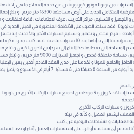
ى السنوات من تويوتا موتور كوربوريشن عن خدمة العملاء ما هي إلا شهاد
تجهيز و التسليم ، مراكز التدريب ، غرف الاجتماعات ، قاعة احتفالات و م
تويوتا ، فقد سلط الضوء على الأنظمة المتطورة في المبنى الجديد في كلم
لاده – مركز فحص و تجهيز و تسليم السيارات الأكبر والأحدث. إننا نحتفل ال
اليوم يؤرخ و يؤسس لقطف ثمرة من ثمار إستيراتيجيتنا التي بدأناها منذ 10 سن
مساحة مركز التسليم الجديد 4500 متر مربع ، مساحة منط
ثابة الحافز والدافع لنمونا و تقدمنا على مدى العقد القادم أخذين بعين الإعت
ا ، 7 أيام في الأسبوع و يتميز بما يلي :
الخدمة
روزر و سيارات الركاب الأخرى
ملاء ليشعر العميل و كأنه في بيته
ة العمليات و النشاطات اليومية عن كثب
 لتقديم أي مساعدة أو الرد على استفسارات العميل أثناء او بعد التسليم