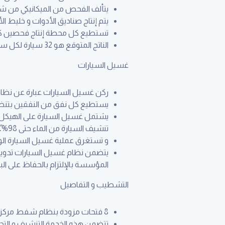
يتألف الفحص من الميكانيكي من شخصين SOP يتم تطويره بالتعاون مع قسم الخدمة في المؤسسة للبناء
يتم إنتاج صناديق الأدوات و خليط ا
تستطيع كل محطة إنتاج فحصين كام
الناتج المتوقع هو 32 سيارة لكل ساعة أو 256 سيارة في اليوم (8 ساعات) أو 6600 سيارة خلال شهر عمل و 80,000 سيارة سنويًا
غسيل السيارات
ركن غسيل السيارات عبارة عن نظام نفق آلي من ألمانيا من شركة ت
يستطيع كل نفق من النفقين بتنظيف ما يصل الى 120 سيارة
يشتمل غسيل السيارة على الهيكل ال
تنشيف السيارة من الماء حتى 98%.ًا
و تستغرق عملية غسيل السيارة الواحدة حوالي 4.5 دقيقة من البداية للنهاية مع فارق 30 ثانية بين كل س
يتضمن نظام غسيل السيارات تدوير ا
المؤسسة بالإلتزام بالحفاظ على البيئة
التشطيب و التفاصيل
8 فتحات مزودة بنظام شفط مركزي و أدوات أخرى.
تتضمن هذه الخدمة التنشيف و التجفيف النهائي حول المرايا ، 