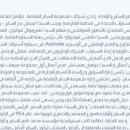
ساير و أولاده ، إحدى شركات مجموعة الساير القابضة ، مؤتمرًا صحفيًا
السيارات الجديدة في منطقة العارضية. ورحب السيد/ فيصل بدر الساير –
رئيس التنفيذي بالحضور المتواجدين و منهم السيد/ هيرويوكي فوكوي ، المدي
بوريشن ، السيد/ تاداشي فوجيوارا ، نائب رئيس بعثة السفارة اليابانية ، الس
السفارة و السيد/ جاك هاغار ، المستشار التجاري و المدير الإقليم
الوزارة و إتحاد السيارات ، الشركاء الإداريون من الصحافة ، ممثلي الإعل
حضر الحفل الذي أقيم في قاعة الاحتفالات في المركز الذي تم افتتاحه حديث
ر أعمال و السيد/ جوهان هيسليتز ، مدير أعمال أول مجموعة مبيعات تويوتا
 ، رئيس إدارة التسويق و رؤساء الأقسام التجارية في المجموعة و الموظ
ر ، رئيس مجلس إدارة مجموعة الساير القابضة في كلمته التي ألقاها في هذ
 لدعم عمليات تويوتا عامة. ويسعدني أن هذا الحدث هو فصل جديد سيظل 
 مدى عدة عقود مع تويوتا موتور كوربوريشن . لقد عبرت مجموعة الساير عن
. حفل اليوم مخصص لعملائنا الأعزاء ونحن نسعى لبناء علاقات طويلة 
وانب خدمة العملاء.” و قال السيد/ مبارك ناصر الساير ، الرئيس التنفيذي
كما تعلمون فقد أصبحت شركة
 . و منذ البداية ، لطالما كانت استيراتيجية مؤسسة محمد ناصر الساير و 
ي خدمة العملاء بالاضافة الى أفضل المنتجات ليكون الساير أفضل صاحب