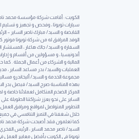
الكويت : أقامت شركة مؤسسة محمد ناصر ال
سيارات تويوتا ، وفحص و تجهيز و تسليم 
القابضة و السيد/ مبارك ناصر الساير – ال
الوفد المرافق له من شركة تويوتا موتور كور
أندونيسيا ، و مسؤولين من أقسام و إدارات 
المالية و الشركاء من أعمال الجملة . كما 
العمليات والسيد/ بدر مساعد الساير ، مدي
مجموعة الخدمة و السيد/ أليخاندرو مسالين
بهذه المناسبة صرح السيد/ فيصل بدر الساي
المركز الضخم المتكامل لعملائنا خاصة و
الساير على نحو يعزز شراكتنا الطويلة على
التطوير المتواصل لمواقع ومرافق العمل
خلال شغفنا في التميز التنافسي في جميع ج
السيد/ ناصر محمد الساير ، الرئيس الفخري
تويوتا في الكويت بأفضل معايير العمل ف