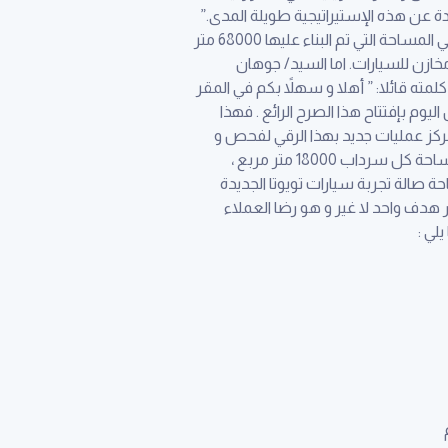
ة عن هذه الإستيراتيجية طويلة المدى.”
مركز تسليم تويوتا الجديد تم تشييد مركز العارضية المتكامل الجديد على أرض مساحتها 18300 متر مربع ، و بلغ إجمالي المساحة التي تم البناء عليها 68000 متر
خازن للسيارات. اما السيد/ جوهان
ته قائلا: ” أهلا و سهلاً بكم في المقر
يوم بإفتتاح هذا الصرح الرائع . فهذا
وات ماضية . فقد كانت مجرد فكرة لمركز عمليات جديد بهذا الرقي لفحص و
تجهيز سيارات تويوتا و لكزس الجديدة . تنقسم المساحة التي يغطيها هذا البناء الى سردابين لتخزين لكزس و تبلغ مساحة كل سرداب 18000 متر مربع ،
قة فحص و تجهيز السيارات 9000 متر مربع ، و تبلغ مساحة صالة تجربة سيارات تويوتا الجديدة
بار هدف واحد لا غير و هو رضا العملاء