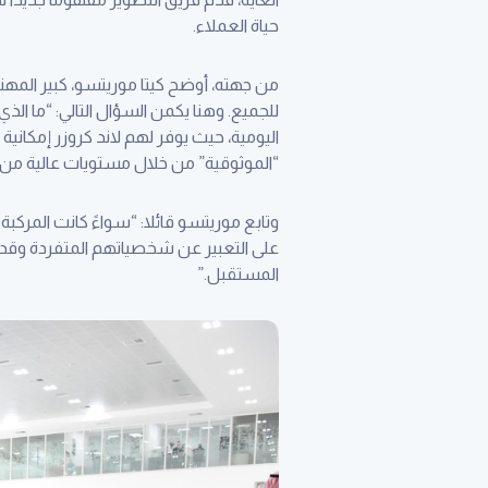
حياة العملاء.
من جهته، أوضح كيتا موريتسو، كبير المهن
للجميع. وهنا يكمن السؤال التالي: “ما ا
اليومية، حيث يوفر لهم لاند كروزر إمكانية “
“الموثوقية” من خلال مستويات عالية من الجودة وقوة التحمل والاعتمادية (QDR). هذا هو 
وتابع موريتسو قائلا: “سواءً كانت المركب
على التعبير عن شخصياتهم المتفردة وقدرات
المستقبل.”