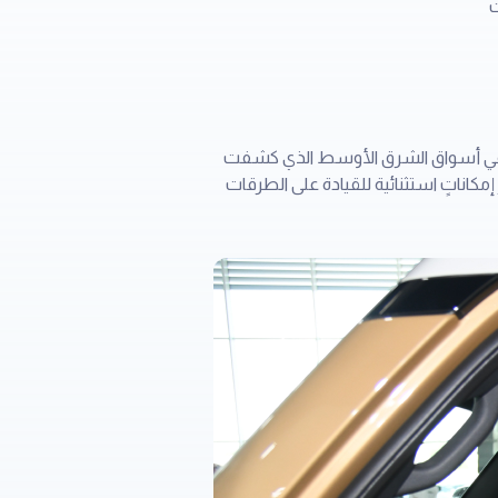
ت
برادو في أسواق الشرق الأوسط الذي كشفت
جديدة إرثاً عريقاً يمتد لأكثر من 7 عقود من التميز في أكثر من 190 دولة، وتوفر إمكاناتٍ استثنائية للقيادة على الطرقات