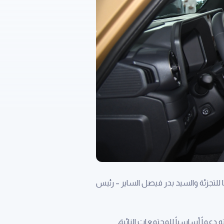
 للتجزئة والسيد بدر فيصل الساير – رئيس
ال مسيرته دعماً أساسياً للمجتمعات النائية،