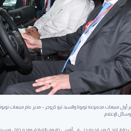
أول مبيعات مجموعة تويوتا والسيد ثيو كروجر – مدير عام مبيعات تويوتا
سائل الإعلام.
طلاقه لأول مرة في العام 1951، أثبت طراز لاند كروزر قدرته حتى في أقسى ظروف القيادة، وقدم خل