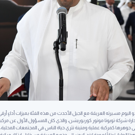
و اليوم مسيرته العريقة مع الجيل الأحدث من هذه الفئة بميزات أداءٍ أرق
ارة شركة تويوتا موتور كوربوريشن، والذي كان المسؤول الأول عن مركبات ت
ى جوهرها كمركبة عملية ومتينة تثري حياة الناس في المجتمعات المحلية، 
لهذا الطراز إيذاناً لعودة لاند كروزر إلى جذوره العريقة من خلال ابتكار 