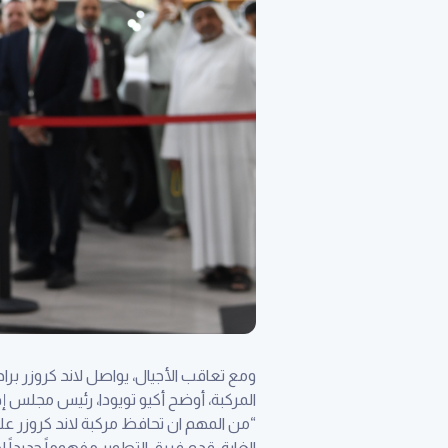
ومع تعاقب الأجيال، يواصل لاند كروزر براد
المركبة، أوضح أكيو تويودا، رئيس مجلس إد
“من المهم ان تحافظ مركبة لاند كروزر عل
الغاية، قدم فريق التطوير مفهوماً جديداً 