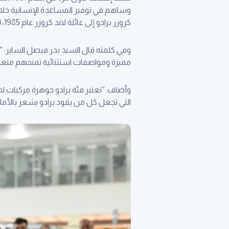
وساهم في توفير المساعدة الإنسانية خلال 
كروزر برادو إلى عائلة لاند كروزر عام 1985، ليُقدم نفس الأداء المميز للطرازات السابقة ضمن مركبة مدمجة أكثر خفة.
وفي كلمته قال السيد بدر فيصل الساير: “لط
مميزة ومواصفات استثنائية تمنحهم متعة 
وأضاف: “تعتبر فئة برادو جوهرة مركبات لان
التي تجعل كل من يقود برادو يشعر بالأما