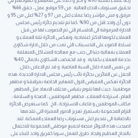
رضا عملاء بنسبة 90% و اكثر و ذلك على تفانيهم و جهودهم في
تحقيق مستويات الاداء العالية. من 59 موقع عمل ، حقق 66%
مرفق و مبنى مؤشر رضا عملاء اعلى من 97 و 27% اعلى من 95 و
دون أي واحد اقل من 90%. كما تم تقديم جائزة رئيس مجلس
الادارة المرموقة الى الاقسام التي تم التصويت لها من قبل
العملاء لكونها الاكثر اعتمادية. وتعكس الجائزة ثقة العملاء و
تسلط الضوء على التحسينات التي تمت من خلال ادارة شكاوي
العملاء بفعالية جنبا الى جنب مع معالجة المشاكل المتعلقة
بخدمة العملاء بكفاءة. و قد انخفضت الشكاوي باجمالي 40%
عن نفس المدة خلال السنة الماضية. و قد تم الاعلان خلال
الحفل عن الفائزين بجائزة نائب رئيس مجلس الادارة الجديدة. هذه
الجائزة تعكس المقياس الاول للمعايير الخاصة بمرافقنا و مظهر
موظفينا ، حيث انها تقوم بقياس مختلف الابعاد مثل المظهر
العام ، استراحة العملاء ، مظهر الموظفين ، الصحة و السلامة ،
مكاتب الموظفين و قاعات الاستراحة ، الخ. كما ستعرض الجائزة
التزام المجموعة باستمرار تعزيز الامور المميزة التي تقدمها
بالاضافة الى تقديم اعلى مستويات رضا العملاء الممكنة. لقد
اصبحت هذه الجوائز منصة لجميع موظفي المجموعة للاحتفال
بالنجاح العظيم وايجاد طرق للعمل سويا كفريق واحد للبناء على