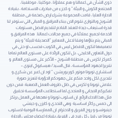
ذوي الشأن في اعمالنا و هم عملاؤنا ، موكلينا ، موظفينا ،
المجتمع الكويتي و البيئة.” و كجزء من مبادرات الاستدامة ، بقيادة
الادارة العليا ، قامت المجموعة بشراء ارض ضخمة فى منطقة
الشويخ وبالتوازي نقوم الان ببناء المرافق و المباني التي ستوفر لنا
قدرة استيعاب جيدة للعقد القادم لتقديم افضل مستويات
الخدمة لجميع عملائنا في جميع مجالات اعمالنا. هذه المرافق و
المباني يتم بناؤها وفقا لاعلى المعايير ”الصديقة للبيئة“ و يتم
تصميمها لتكون الافضل ليس في الكويت فحسب او حتى في
دول التعاون الخليجي ، بل لتكون الرائدة على مستوى العالم تماما
كمركز لكزس فى منطقة الشويخ – الأكبر على مستوى العالم. و
تقريرا لجهود المؤسسة ، قال السيد/ هيسايوكي اينوي –
استشاري تويوتا موتور كوربوريشن: ” اود ان اعبر عن شكري و
تقديري لكل واحد منكم على جهودكم الدؤوبة لتعزيز صورة
علامتي تويوتا و لكزس في ظل ظروف العمل الصعبة. فمن دون
تفكيركم الايجابي و المتحدي لما استطاعت المؤسسة تحقيق
مثل هذا الاداء الرائع. ان اسلوب تويوتا و نهجها في العمل يرتكز
الى خمس ركائز اساسية وهي التحدي و كايزن و جينشي
جينبوتسو و روح الفريق و الاحترام. ان الممارسة اليومية لاسلوب
تويوتا من قبل كل فرد في الفريق بقيادة اعضاء مجلس الادارة