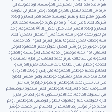
هو ما عاد بهذا الانجاز المميز على المؤسسة. اود دعوتكم الى
مزيد من التقدم للعمل بالفريق الواحد ، ونحن ننظر الى الكويت
كسوق مهم جدا ، و نعتبر مؤسسة محمد ناصر الساير و اولاده
شريكنا الذي لا غنى عنه.” و قد تم تكريم مؤسسة محمد ناصر
الساير و اولاده لامتياز الاداء خلال الذكرى الـ 60 للمجموعة. و قد
تم الفوز بهذه الجوائز نتيجة لمبدأ عمل “الافضل بالعمل” الذي
تبنته وحدات العمل مدعوما بعمل الفريق القوي. كما قدمت
تويوتا موتور كوربوريشن افضل الجوائز تقديرا للمجهود اليومي
المتفاني الذي يبذله موظفون خدمة عملاء المؤسسة و الجهود
المبذولة في نشاطات تعزيز خدمة العملاء في ادارة المبيعات و
الخدمة و قطع الغيار. لطالما كانت نشاطات تعزيز التدريب و
التعليم لجميع موظفي المجموعة على راس اولويات الادارة ، و
لذلك فانه فيما يتعلق بمشاركة موظفينا وافق مجلس الادارة
على بناء سكن جديد للموظفين و تطوير مراكز تدريب اكبر
لتستوعب الاعداد المتزايدة للموظفين الذين سنقوم بتوظيفهم
في السنوات القادمة. هذا الامر سيكون له دور ايضا في تعزيز
ادارة المواهب لدينا ومبادرات التطوير الوظيفي للموظفين . و تم
تقديم جوائز مؤشر رضا العملاء الى الاقسام التي حققت مؤشر