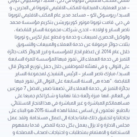
ممثلي المكتب الاقليمي لتويوتا في دبي ، السيد/ يوشييوكي كويكي
– مدير العمليات الميدانية للمكتب الاقليمي لتويوتا فى البحرين ، و
السيد/ ريوسوكي اكو – مساعد مدير عام المكتب الاقليمي لتويوتا
في دبي. قامت تويوتا موتور كوربوريشن بتكريم مؤسسة محمد
ناصر الساير و اولاده – احدى شركات مجموعة الساير القابضة ،
والوكيل الحصري لمبيعات و خدمة و قطع غيار لكزس و تويوتا
بثلاث جوائز مرموقة عن خدمة العملاء والمبيعات والتسويق
خلال عام 2014. ان اعظم انجاز للمؤسسة و ابرز الجوائز كانت جائزة
التميز في خدمة العملاء التي تفوز فيها المؤسسة للمرة السابعة
على التوالي. و في تهنئته للموظفين خلال حفل توزيع الجوائز قال
السيد/ مبارك ناصر الساير – الرئيس التنفيذي لمجموعة الساير
القابضة : “هذه هى السنة السابعة على التوالي التي نفوز فيها
بجائزة التميز في خدمة العملاء التي تضعنا ضمن افضل 7 موزعين
في العالم ، انها ميزة رائعة حقا. تهانينا و شكرا لكم جميعا على
مساهماتكم المباشرة و غير المباشرة في هذا الانجاز الاستثنائي.
بالطبع تعلمون ان اساس عملنا لهذه السنة 2015 هو البناء على
نجاحاتنا و لتحقيق ذلك فاننا بحاجة الى اعمال مستدامة. ولقد عمل
مجلس الادارة و لا يزال يعمل بكل جدية للمضي قدما بمفهوم
الاستدامة و الاهتمام بمتطلبات و احتياجات اصحاب المصلحة و