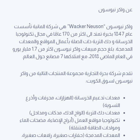
عن واكر نيوسون
واكر نيوسون “Wacker Neuson” هي شركة المانية تأسست
عام 1847 بخبرة تمتد الى اكثر من 170 عامًا في مجال تكنولوجيا
الخرسانة و دك التربة ذات الصلة بأعمال المواقع والمعدات
المدمجة. بلغ حجم مبيعات واكر نيوسون اكثر من 1.7 مليار يورو
في العام الماضي 2018، مع امتلاكها 7 مصانع حول العالم.
تقدم شركة بحرة التجارية مجموعة المنتجات التالية من واكر
نيوسون لسوق الكويت:
معدات تدعيم الخرسانة (الهزازات، مجرفات وأذرع
التسوية)
معدات دك التربة (الواح الدك، مدكات ومداحل)
تكنولوجيا مواقع العمل (أبراج الإضاءة، مضخات الماء
ومولدات الطاقة المتنقلة)
المعدات المدمجة (حفارات صغيرة، رافعات صغيرة،