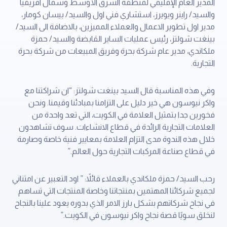
المدير العام الإقليمي لمنطقة الشرق الأوسط وشمال افريقيا
والسيد/ راينر ويويرز، استشاري فني اول والسيد/ بيسان كومار،
مدير اول تطوير الاعمال والعملاء المميزين، بالاضافة الى السيد/
بينغت شولتز، رئيس عمليات الساير القابضة والسيد/ حمزة
ملكاندي، مدير عام شركة بحرة وفريق المبيعات من شركة بحرة
التجارية.
وفي هذه المناسبة قال السيد بينغت شولتز: “ان شراكتنا مع
واكر نيوسون هي خير دليل على التزامنا بمبادئنا وقيمنا. ونحن
فخورين جدا بتمثيل العلامة في الكويت، التي تعد واحدة من
العلامات التجارية الرائدة في قطاع الانشاءات. سوف تشاهدون
خلال هذه الندوة مدى التزام العلامة بمعايير فنية خاصة وصارمة
في قطاع صناعة المركبات التجارية حول العالم.”
رحب السيد/ حمزة ملكاندي بالعملاء قائلاً: ” اود التعبير عن امتناني
لجميع شركائنا المهتمين بمنتجاتنا وخاصة المنتجات التي تساهم
في نجاح شركاتهم بشكل بارز الامر الذي بدوره يعود علينا بالنجاح
لنخلق سويًا قصة نجاح واكر نيوسون في الكويت.”