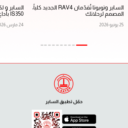
الساير و ل
الساير وتويوتا تُقدّمان RAV4 الجديد كلياً،
IS350 بأداءٍ أرقى وتصميمٍ مبتكر
المصمم لرحلاتك
24 مارس 2026
25 يونيو 2026
حمّل تطبيق الساير