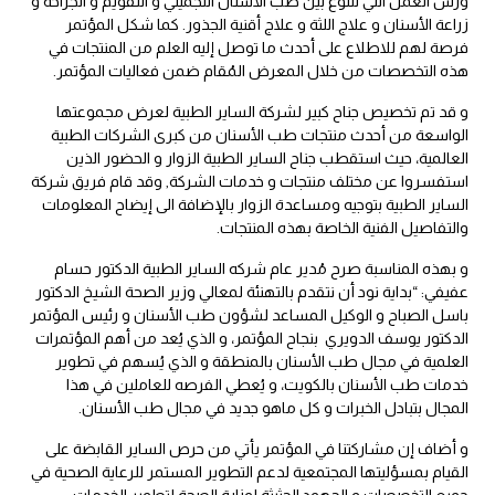
ورش العمل التي تتنوع بين طب الأسنان التجميلي و التقويم و الجراحة و
زراعة الأسنان و علاج اللثة و علاج أقنية الجذور. كما شكل المؤتمر
فرصة لهم للاطلاع على أحدث ما توصل إليه العلم من المنتجات في
هذه التخصصات من خلال المعرض المُقام ضمن فعاليات المؤتمر.
و قد تم تخصيص جناح كبير لشركة الساير الطبية لعرض مجموعتها
الواسعة من أحدث منتجات طب الأسنان من كبرى الشركات الطبية
العالمية، حيث استقطب جناح الساير الطبية الزوار و الحضور الذين
استفسروا عن مختلف منتجات و خدمات الشركة, وقد قام فريق شركة
الساير الطبية بتوجيه ومساعدة الزوار بالإضافة الى إيضاح المعلومات
والتفاصيل الفنية الخاصة بهذه المنتجات.
و بهذه المناسبة صرح مُدير عام شركه الساير الطبية الدكتور حسام
عفيفي: “بداية نود أن نتقدم بالتهنئة لمعالي وزير الصحة الشيخ الدكتور
باسل الصباح و الوكيل المساعد لشؤون طب الأسنان و رئيس المؤتمر
الدكتور يوسف الدويري بنجاح المؤتمر، و الذي يُعد من أهم المؤتمرات
العلمية في مجال طب الأسنان بالمنطقة و الذي يُسهم في تطوير
خدمات طب الأسنان بالكويت، و يُعطي الفرصه للعاملين في هذا
المجال بتبادل الخبرات و كل ماهو جديد في مجال طب الأسنان.
و أضاف إن مشاركتنا في المؤتمر يأتي من حرص الساير القابضة على
القيام بمسؤليتها المجتمعية لدعم التطوير المستمر للرعاية الصحية في
جميع التخصصات و الجهود الحثيثة لوزارة الصحة لتطوير الخدمات