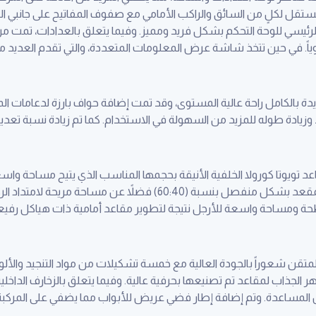
 لكلٍ من السائق والراكب الأمامي مع صفوف المفاتيح على جانبي اللوحة
رئيسي للوحة التحكم بشكل فريد ومميز. وفيما يتعلق بالعدادات، تمت مر
حيوياً. في حين تتخذ شاشة عرض المعلومات المتعددة، والتي تقدم العد
لجديدة بالكامل راحة عالية المستوى، وقد تمت إضافة حواف بارزة لدعامات
يادة طوله للمزيد من السهولة في الاستخدام. كما تم زيادة نسبة تعد
مقاعد تويوتا كورولا الخلفية الأنيقة بحجمها المناسب الذي يتيح مساحة وا
مريح لمسند الرأس، وبقابلية طي ظهر المقعد بشكل منفصل بنسبة (60:40) فض
سطحة ومساحة واسعة للأرجل نتيجة لتطوير مقاعد أمامية ذات هياكل رفيع
تقن شعوراً بالجودة العالية مع خمسة تشكيلات من مواد التنجيد والأل
 الجذاب لمقاعد تم تصنيعها بحرفية عالية. وفيما يتعلق بالزخارف الداخل
مساعدة. وتم إضافة إطار فضي عريض للأبواب مما يضفي على المركبة ال