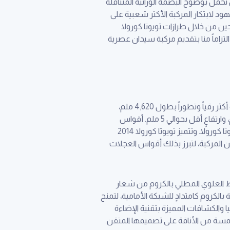
 تحمل بوضوح البصمة الوراثية المتناقلة
هود لابتكار المركبة الأكثر شعبية على
ين من خلال طرازات تويوتا كورولا
لتزاماً منا بتقديم مركبة سيدان عصرية
يجمع تصميم تويوتا كورولا ما بين الخطوط الدقيقة والنسب المتوازنة ليمنحها تأثيراً يخطف الأنظار من خلال إطلالة أكثر رقياً وتطوراً بطول 4,620 ملم،
وعرض 1,775 ملم وارتفاع 1,460 ملم، والتي تختلف عن سابقتها بكونها أطول بحوالي 80 ملم وأعرض بحوالي 15 ملم، وارتفاعٍ أقل بحوالي 5 ملم. أقواس
العجلات الأكثر عرضاً والأسطح المصقولة بدقة توحي بالبساطة، وتساعد على إضفاء المزيد من الأناقة لإطلالة تويوتا كورولا. وتتميز تويوتا كورولا 2014
 المركبة، لتبرز بذلك أقواس العجلات
ريط العلوي المطلي بالكروم من شعار
الكروم كامتدادٍ للشبكة الأمامية، لتمنح
راً بالفخامة من خلال الخطوط ثلاثية الأبعاد لمصابيح LED التي تمتد أفقيا والكشافات المميزة بتقنية الإضاءة
ي لمسة من الأناقة على تصميمها المتقن.