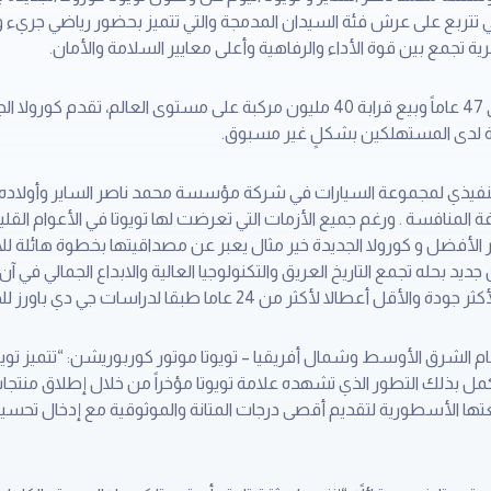
لتي تتربع على عرش فئة السيدان المدمجة والتي تتميز بحضور رياضي جريء 
رية تجمع بين قوة الأداء والرفاهية وأعلى معايير السلامة والأمان.
ومع مسيرة النجاح التي سطرتها على مدى 47 عاماً وبيع قرابة 40 مليون مركبة على مستوى
 لدى المستهلكين بشكلٍ غير مسبوق.
لتنفيذي لمجموعة السيارات في شركة مؤسسة محمد ناصر الساير وأولاده: ” ا
 المنافسة . ورغم جميع الأزمات التي تعرضت لها تويوتا في الأعوام القليل
ر الأفضل و كورولا الجديدة خير مثال يعبر عن مصداقيتها بخطوة هائلة لل
من جديد بحله تجمع التاريخ العريق والتكنولوجيا العالية والابداع الجمالي ف
ثر من 24 عاما طبقا لدراسات جي دي باورز للدراسات وللبحوث”.
 بذلك التطور الذي تشهده علامة تويوتا مؤخراً من خلال إطلاق منتجات 
عتها الأسطورية لتقديم أقصى درجات المتانة والموثوقية مع إدخال تحسي