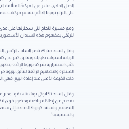
الجيل الحادي عشر من المركبةً المتألقة ا
على التزام تويوتا الدائم بتقديم مركبات عص
لترتقي بمفهوم هذه السيدان الأسطورية
وقال السيد مبارك ناصر الساير ، الرئيس ا
الريادة لسنوات طويلة وبفارق كبير عن كافة
كثب استمرارية شركة تويوتا الرائدة بتطوي
المبتكرة والتصاميم الرائعة لتتألق تويوتا 
ذات القيمة الأعلى عند إعادة البيع. فهي الأكثر جودة والأقل أعطالا لأك
يفصح عن إطلالة رياضية وحضور قوي لتكمل
التصميم. وتستند كورولا الجديدة إلى سم
والتصميمية”.