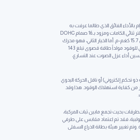
م بالأداء الفائق الذي طالما عرفت به
هذه المركبة الأسطورية، حيث تقدم تويوتا كورولا الجديدة خيارين للمحركات، أحدهما ذو أربع اسطوانات بسعة 1,6 لتر ثنائي الكامات ومزود بـ16 صمام DOHC
ويعمل بتقنية VVT-I ، ويعتمد نظام حقن إلكتروني للوقود مولداً طاقة قصوى تبلغ 121 حصان (صافي)، وعزم دوران 15.7 كغم-م. أما الخيار الثاني، فهو محرك
بسعة 2.0 لتر ذي أربع أسطوانات ثنائي الكامات بـ16 صمام DOHC يعمل بتقنية VVT-I معززة بنظام حقن إلكتروني للوقود مولداً طاقة قصوى تبلغ 143
ركات لتحسين أداء عزل الصوت عند التسارع،
ذو تحكم إلكتروني) أو ناقل الحركة اليدوي
من كفاءة استهلاك الوقود. هذا وقد
لطرقات بحيث تجمع مابين ثبات المركبة،
للولبية، فقد تم اعتماد مقابس على طرفي
تم تغيير هيئة بطانة الذراع السفلى