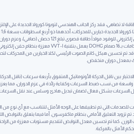
قة لا تضاهى، فقد ركز الجانب الهندسي لتويوتا كورولا الجديدة على الإلتزا
 وعزم دوران 19.1 كغم-م. وقد تم تحسين هيكل كاتم الصوت الرئيسي لكلا الخيارين من المح
رك بمعدل دوران منخفض.
اختيار بين ناقل الحركة الأوتوماتيكي المتفوق بأربعة سرعات (ناقل الحركة 
اسعة من نسب ضبط السرعات وكفاءة رائدة في عزم الدوران، مما يعزز 
 نقل السرعات بشكل فعال لضمان تبديل هادئ وسلس عند نقل السرعات.
ات للصدمات التي تم تطبيقها على الوجه الأمثل لتتناسب مع أي نوع من ا
قد تم تزويد التعليق الأمامي بنظام ماكفرسون. أما فيما يتعلق بالنوابض ا
وزن. كما تم تحسين معدل النوابض لتقديم مستويات معززة من الراحة. و
حكم الأمثل بالمركبة.