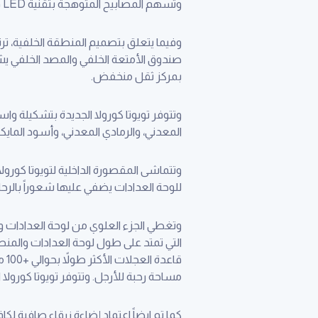
وتسهم المصابيح المتوهجة بتقنية LED في إضفاء شعور عصري وإضائة عالية الأداء.
وفيما يتعلق بتصميم المنطقة الخلفية، ت
صندوق الأمتعة الخلفي والمصد الخلفي يش
بمركز ثقل منخفض.
وتتوفر تويوتا كورولا الجديدة بتشكيلة وا
المعدني، والرمادي المعدني، وأسود المايكا،
للوحة العدادات يضفي عليها شعوراً بالرحاب
وتغطي الجزء العلوي من لوحة العدادات وا
التي تمتد على طول لوحة العدادات والمنط
مساحة رحبة للأرجل. وتتوفر تويوتا كورولا 
كما تم ايضاً اعتماد إضاءة زرقاء صافية لك