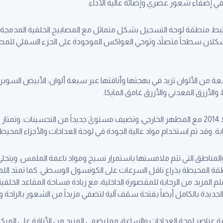
رتبط منطقة لوحة التسجيل بشكل متماثل مع المصابيح الخلفية المدمجة 
كلان سطحاً متصلاً، وتوحي العواكس الموجودة على الجزء السفلي للمص
سعة من الألوان تزيد في بهجتها وأناقتها عبر سبعة ألوان: الأبيض السوبر،
 والأزرق المعدني والأزرق غامق المايكا.
وتتماشى المقصورة الداخلية لتويوتا كورولا 2014 مع المظهر الخارجي، وتضيف مستوىً جديداً من ا
ة. وقد تم استخدام مواد عالية الجودة في لوحة العدادات والأجزاء المحيطة
لمناطق التي تتم ملامستها باستمرار نسيج ومواد ناعمة الملمس. ويتجلى ا
قة المحيطة بذراع ناقل السرعات على الكونسول الوسطي. كما تمتد اللمسا
الجديدة بالكامل أيضاً بفتحة سقف آلية لتضفي مزيداً من الشعور بالراحة و
افة عناصر لوحة العدادات والساعة، مما يضفي المزيد من الأناقة على المركب