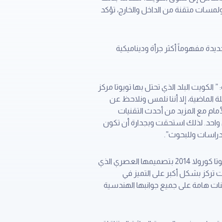
ولمسات متقنة من الداخل والخارج، تؤكد
 العالم، تقدم كورولا الجديدة مفهوماً أكثر جرأة وديناميكية
لكويت البلد الذي تحتل بها تويوتا مركز
ة الماضية، إلا أننا نلمس ونلاحظ عن
أمام مع المزيد من أحدث التقنيات
ي آن واحد. لذلك استحقت وبجدارة أن تكون
وقال السيد تاكايوكي يوشيتسيقو ، مدير عام الشرق الأوسط وشمال أفريقيا – تويوتا موتور كوربوريشن: “تتميز تويوتا كورولا 2014 بتصميمها العصري الذي
تركز بشكل أكبر على التميز في
نات هامة على جميع جوانبها الهندسية