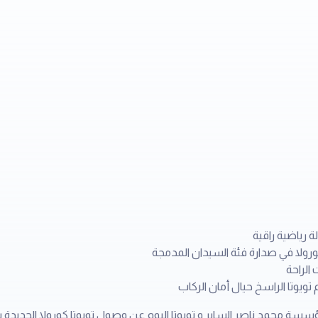
رياضية راقية
كورولا في صدارة فئة السيدان المدمجة
الراحة
ويوتا الراسخ حيال أمان الركاب
2 – أعلنت شركة مؤسسة محمد ناصر الساير و تويوتا اليوم عن وصول تويوتا كورولا ال