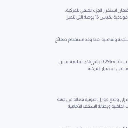
ضمان استقرار الجزء الخلفي للمركبة،
بالإضافة إلى نوابض لولبية معززة لضمان التوازن بين ثبات المركبة وراحة القيادة. وتأتي تويوتا كورولا مزودة بعجلات فولاذية بقياس 15 بوصة التي تتميز
استجابة وتفاعلية. هذا وقد استخدام صفائح
وقد تم مراعاة العوامل الأيروديناميكية عند تصميم تويوتا كورولا الجديدة للحد من مقاومة الرياح لتحقيق معامل سحب قدره 0.296. وتم إيلاء عملية تحسين
د على استقرار المركبة.
ذلك إلى وضع عوازل صوتية فعالة من جهة
داخلية وبطانة السقف الأمامية