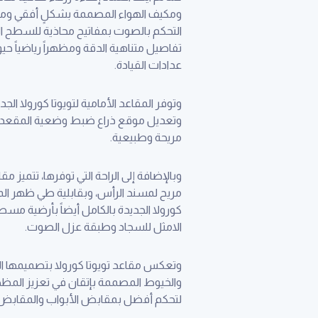
ومكيف الهواء المصممة بشكلٍ أفقي ومستقل
التحكم بالصوت بمفاتيح محاذية للسطح ال
تفاصيل متناهية الدقة ومظهراً رياضياً 
عدادات القيادة.
وتوفر المقاعد الأمامية لتويوتا كورولا ا
وتعديل موقع ذراع ضبط وضعية المقعد وز
مريحة وطبيعية.
وبالإضافة إلى الراحة التي توفرها، تتميز 
كورولا الجديدة بالكامل أيضاً بأرضية م
الامثل للسجاد وطبقة عزل الصوت.
وتعكس مقاعد تويوتا كورولا بتصميمها الم
والخيوط المصممة بإتقان في تعزيز المظهر
لتحكم أفضل بمقابض الأبواب والمقابض ال