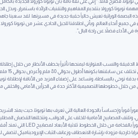
وتا، فصرح قائلاً: “إنني على ثقة تامة بأن تويوتا كورولا الجديدة بالكامل
همة تويوتا كورولا بتقديم المفاهيم والتقنيات الرائدة باستمرار، وبذل الج
البصمة الوراثية تعيش حالياً حقبة جديدة في مسيرتها. لقد سعينا جاهد
ي جميع أنحاء العالم. ويأتي اطلاقنا للجيل الحادي عشر من تويوتا كورولا ا
في الأداء فضلاً عن راحة البال”.
 من خلال خطوطها التصميمية الأكثر حدة في الجزأين الأمامي والخلفي من
ً قوياً وإحساساً بالجودة العالية التي تعرف بها تويوتا، حيث يمتد الش
تلتف المصابيح الأمامية للخلف على الجوانب، وتتخللها القضبان المطلية ب
المركبة إطلالة عريضة، وتمنح مالكها شعو
 بمرايا خارجية مزودة بإشارة الانعطاف وزعانف الثبات الإيروديناميكي لتضف